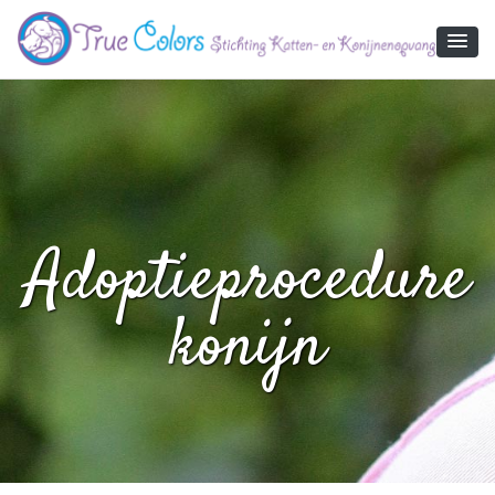
True Colors
Adoptieprocedure
konijn