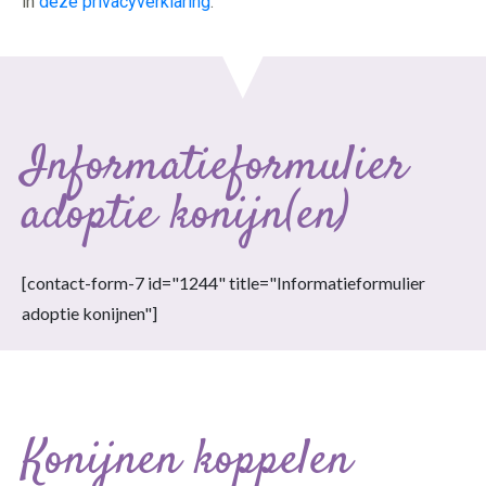
in
deze privacyverklaring
.
Informatieformulier
adoptie konijn(en)
[contact-form-7 id="1244" title="Informatieformulier
adoptie konijnen"]
Konijnen koppelen